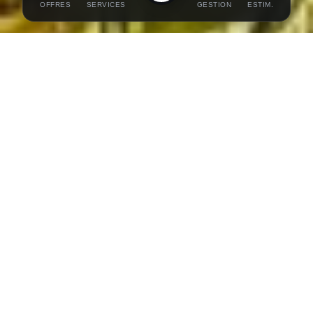
OFFRES
SERVICES
GESTION
ESTIM.
Notre Mission
.
Depuis plus de 30 ans, la famille CHAIX cultive
l'excellence immobilière. Plus qu'une transaction,
nous orchestrons des moments de vie.
L'exigence, la discrétion et la parfaite
connaissance du marché sont les piliers de notre
maison.